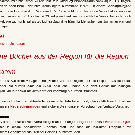
lidarit&auml;t mit Israel wurde ihm zur &bdquo;Personalr&auml;son&ldquo;. Es folgten
isen nach Israel, darunter l&auml;ngere Aufenthalte 1992/93 in einem Sabbat(halb)jahr
ach dem Eintritt in den Ruhestand. Die Geschichte von Jochanan Valfer hat er vor dem
er Hamas am 7. Oktober 2023 aufgezeichnet. Auf schreckliche Weise hat sich noch
igt, wie wichtig Israel als Zufluchtsst&auml;tte f&uuml;r Menschen wie Jochanan war und
d.</p>
el:
einz zu Jochanan
ne Bücher aus der Region für die Region
ramm
t des Waldkirch Verlages sind „Bücher aus der Region - für die Region“, das bedeutet,
eder die Autorin oder der Autor oder das Thema aus dem Gebiet der heutigen
gion Rhein-Neckar mit dem Kern der ehemaligen Kurpfalz stammen.
n Sie sich über das aktuelle Programm der lieferbaren Titel, übersichtlich nach Themen
 unsere
Neuerscheinungen
und stöbern Sie in unserer Vorschau - der Verlags-Vorschau.
tungen
erzlich zu unseren Buchvorstellungen und Lesungen eingeladen. Diese
Veranstaltungen
mer in einem besonderen Rahmen statt und sind ein beliebter Treffpunkt mit
ndem Gedankenaustausch bei kleinen Gaumenfreuden.