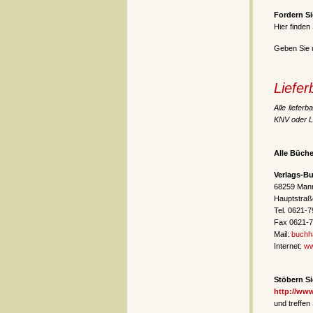
Fordern Si
Hier finden
Geben Sie u
Liefer
Alle liefer
KNV oder Li
Alle Büche
Verlags-B
68259 Man
Hauptstraß
Tel. 0621-
Fax 0621-
Mail:
buchh
Internet:
ww
Stöbern Si
http://ww
und treffen