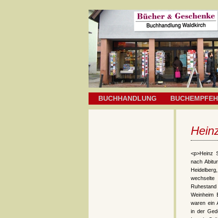
BUCHHANDLUNG
BUCHEMPFE
Hein
<p>Heinz 
nach Abitur
Heidelberg
wechselte
Ruhestand 
Weinheim E
waren ein 
in der Ged