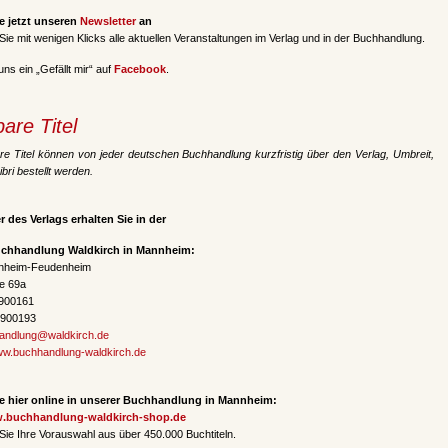
e jetzt unseren
Newsletter
an
 Sie mit wenigen Klicks alle aktuellen Veranstaltungen im Verlag und in der Buchhandlung.
ns ein „Gefällt mir“ auf
Facebook
.
bare Titel
bare Titel können von jeder deutschen Buchhandlung kurzfristig über den Verlag, Umbreit,
bri bestellt werden.
r des Verlags erhalten Sie in der
uchhandlung Waldkirch in Mannheim:
nheim-Feudenheim
e 69a
7900161
7900193
andlung@waldkirch.de
w.buchhandlung-waldkirch.de
e hier online in unserer Buchhandlung in Mannheim:
w.buchhandlung-waldkirch-shop.de
 Sie Ihre Vorauswahl aus über 450.000 Buchtiteln.