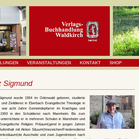
HLUNGEN
VERANSTALTUNGEN
KONTAKT
SHOP
z Sigmund
Sigmund wurde 1954 im Odenwald geboren, studierte
 und Zivildienst in Eberbach Evangelische Theologie in
, war acht Jahre Gemeindepfarrer im Kraichgau und
 1993 in den Schuldienst nach Mannheim. Bis zum
unterrichtete er in mehreren Schulen in Mannheim und
vangelische Religion. Pr&auml;gend in jungen Jahren
Aufenthalt mit Aktion S&uuml;hnezeichen/Friedensdienst
enkst&auml;tte Auschwitz und zwei Jugendreisen nach