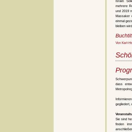
Israel. So
mehrere Re
und 2019 n
Massaker d
einmal geze
bleiben wir
Buchtit
Von Karl-H
Schö
Prog
Schwerpunk
dass entw
Metropolre
Informiere
gegliedert,
Veranstal
Sie sind h
finden im
anschließe