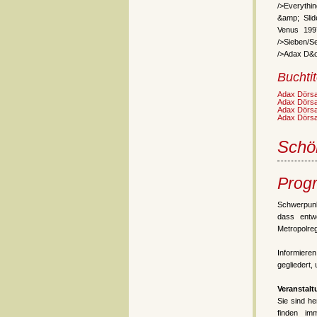
/>Everythi
&amp; Slid
Venus 199
/>Sieben/S
/>Adax D&o
Buchtit
Adax Dörsa
Adax Dörs
Adax Dörs
Adax Dörs
Schö
Prog
Schwerpunk
dass entw
Metropolre
Informiere
gegliedert,
Veranstal
Sie sind h
finden im