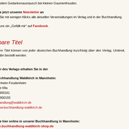
ndem Gedankenaustausch bei kleinen Gaumenfreuden.
e jetzt unseren
Newsletter
an
 Sie mit wenigen Klicks alle aktuellen Veranstaltungen im Verlag und in der Buchhandlung.
ns ein „Gefällt mir“ auf
Facebook
.
bare Titel
bare Titel können von jeder deutschen Buchhandlung kurzfristig über den Verlag, Umbreit,
bri bestellt werden.
r des Verlags erhalten Sie in der
uchhandlung Waldkirch in Mannheim:
nheim-Feudenheim
e 69a
7900161
7900193
andlung@waldkirch.de
w.buchhandlung-waldkirch.de
e hier online in unserer Buchhandlung in Mannheim:
w.buchhandlung-waldkirch-shop.de