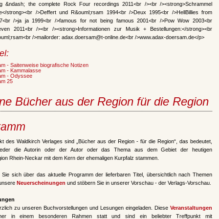
ng &ndash; the complete Rock Four recordings 2011<br /><br /><strong>Schrammel
e</strong><br />Deffert und R&ouml;rsam 1994<br />Deux 1995<br />HellBillies from
7<br />ja ja 1999<br />famous for not being famous 2001<br />Pow Wow 2003<br
even 2011<br /><br /><strong>Informationen zur Musik + Bestellungen:</strong><br
uml;rsam<br />mailorder: adax.doersam@t-online.de<br />www.adax-doersam.de</p>
el:
m - Saitenweise biografische Notizen
am - Kammalasse
am - Odyssee
am 25
ne Bücher aus der Region für die Region
ramm
t des Waldkirch Verlages sind „Bücher aus der Region - für die Region“, das bedeutet,
eder die Autorin oder der Autor oder das Thema aus dem Gebiet der heutigen
gion Rhein-Neckar mit dem Kern der ehemaligen Kurpfalz stammen.
n Sie sich über das aktuelle Programm der lieferbaren Titel, übersichtlich nach Themen
 unsere
Neuerscheinungen
und stöbern Sie in unserer Vorschau - der Verlags-Vorschau.
tungen
erzlich zu unseren Buchvorstellungen und Lesungen eingeladen. Diese
Veranstaltungen
mer in einem besonderen Rahmen statt und sind ein beliebter Treffpunkt mit