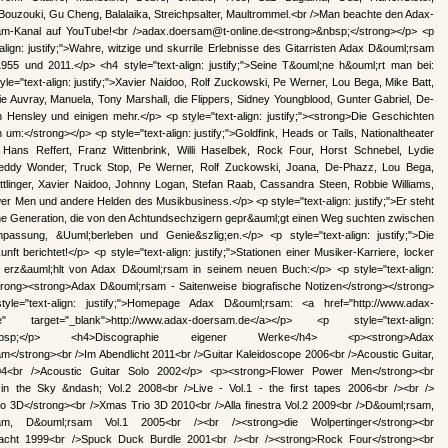
Bouzouki, Gu Cheng, Balalaika, Streichpsalter, Maultrommel.<br />Man beachte den Adax-
m-Kanal auf YouTube!<br />adax.doersam@t-online.de<strong>&nbsp;</strong></p> <p
-align: justify;">Wahre, witzige und skurrile Erlebnisse des Gitarristen Adax D&ouml;rsam
955 und 2011.</p> <h4 style="text-align: justify;">Seine T&ouml;ne h&ouml;rt man bei:
yle="text-align: justify;">Xavier Naidoo, Rolf Zuckowski, Pe Werner, Lou Bega, Mike Batt,
e Auvray, Manuela, Tony Marshall, die Flippers, Sidney Youngblood, Gunter Gabriel, De-
 Hensley und einigen mehr.</p> <p style="text-align: justify;"><strong>Die Geschichten
 um:</strong></p> <p style="text-align: justify;">Goldfink, Heads or Tails, Nationaltheater
Hans Reffert, Franz Wittenbrink, Willi Haselbek, Rock Four, Horst Schnebel, Lydie
eddy Wonder, Truck Stop, Pe Werner, Rolf Zuckowski, Joana, De-Phazz, Lou Bega,
ttlinger, Xavier Naidoo, Johnny Logan, Stefan Raab, Cassandra Steen, Robbie Williams,
r Men und andere Helden des Musikbusiness.</p> <p style="text-align: justify;">Er steht
ine Generation, die von den Achtundsechzigern gepr&auml;gt einen Weg suchten zwischen
npassung, &Uuml;berleben und Genie&szlig;en.</p> <p style="text-align: justify;">Die
nft berichtet!</p> <p style="text-align: justify;">Stationen einer Musiker-Karriere, locker
g erz&auml;hlt von Adax D&ouml;rsam in seinem neuen Buch:</p> <p style="text-align:
<strong><strong>Adax D&ouml;rsam - Saitenweise biografische Notizen</strong></strong>
yle="text-align: justify;">Homepage Adax D&ouml;rsam: <a href="http://www.adax-
e" target="_blank">http://www.adax-doersam.de</a></p> <p style="text-align:
">&nbsp;</p> <h4>Discographie eigener Werke</h4> <p><strong>Adax
m</strong><br />Im Abendlicht 2011<br />Guitar Kaleidoscope 2006<br />Acoustic Guitar,
04<br />Acoustic Guitar Solo 2002</p> <p><strong>Flower Power Men</strong><br
in the Sky &ndash; Vol.2 2008<br />Live - Vol.1 - the first tapes 2006<br /><br />
io 3D</strong><br />Xmas Trio 3D 2010<br />Alla finestra Vol.2 2009<br />D&ouml;rsam,
am, D&ouml;rsam Vol.1 2005<br /><br /><strong>die Wolpertinger</strong><br
acht 1999<br />Spuck Duck Burdle 2001<br /><br /><strong>Rock Four</strong><br