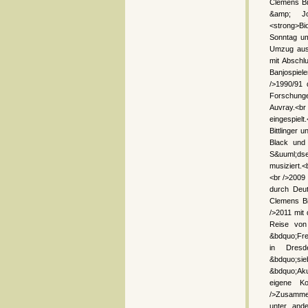
Clemens Bi
&amp; Joh
<strong>Bi
Sonntag um
Umzug aus 
mit Abschl
Banjospiel
/>1990/91 
Forschunge
Auvray.<br
eingespiel
Bittlinger 
Black und 
S&uuml;dse
musiziert.
<br />2009
durch Deut
Clemens Bi
/>2011 mit
Reise von
&bdquo;Fre
in Dres
&bdquo;si
&bdquo;Aku
eigene K
/>Zusammen
unter ande