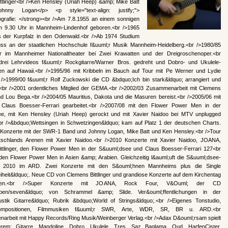
ttlinger<br />Ken Hensley (Uriah Heep) &amp; Mike Batt
nny Logan</p> <p style="text-align: justify;">
ografie: </strong><br />Am 7.8.1955 an einem sonnigen
 9.30 Uhr in Mannheim-Lindenhof geboren.<br />1965
der Kurpfalz in den Odenwald.<br />Ab 1974 Studium
uss an der staatlichen Hochschule f&uuml;r Musik Mannheim-Heidelberg.<br />1980/85
er im Mannheimer Nationaltheater bei Zwei Krawatten und der Dreigroschenoper.<br
drei Lehrvideos f&uuml;r Rockgitarre/Warner Bros. gedreht und Dobro- und Ukulele-
n auf Hawaii.<br />1995/96 mit Kribbeln im Bauch auf Tour mit Pe Werner und Lydie
 />1999/00 f&uuml;r Rolf Zuckowski die CD &bdquo;Ich bin stark&ldquo; arrangiert und
t.<br />2001 ordentliches Mitglied der GEMA.<br />2002/03 Zusammenarbeit mit Clemens
und Lou Bega.<br />2004/05 Mauritius, Dakota und die Masuren bereist.<br />2005/06 mit
Claus Boesser-Ferrari gearbeitet.<br />2007/08 mit den Flower Power Men in der
e, mit Ken Hensley (Uriah Heep) gerockt und mit Xavier Naidoo bei MTV unplugged
<br />&bdquo;Wettsingen in Schwetzingen&ldquo; kam auf Platz 1 der deutschen Charts.
 Konzerte mit der SWR-1 Band und Johnny Logan, Mike Batt und Ken Hensley.<br />Tour
schlands Arenen mit Xavier Naidoo.<br />2010 Konzerte mit Xavier Naidoo, JOANA,
ttlinger, den Flower Power Men in der S&uuml;dsee und Claus Boesser-Ferrari 127<br
 den Flower Power Men in Asien &amp; Arabien. Gleichzeitig l&auml;uft die S&uuml;dsee-
 2010 im ARD. Zwei Konzerte mit den S&ouml;hnen Mannheims plus die Single
iheit&ldquo;. Neue CD von Clemens Bittlinger und grandiose Konzerte auf dem Kirchentag
den.<br />Super Konzerte mit JOANA, Rock Four, V&Ouml; der CD
eben/seven&ldquo; von Schrammel &amp; Slide. Ver&ouml;ffentlichungen in der
stik Gitarre&ldquo; Rubrik &bdquo;World of Strings&ldquo;.<br />Eigenes Tonstudio,
ompositionen, Filmmusiken f&uuml;r SWR, Arte, WDR, SR, BR u. ARD.<br
arbeit mit Happy Records/Ring Musik/Weinberger Verlag.<br />Adax D&ouml;rsam spielt
rem: Gitarre, Mandoline, Dobro, Ukulele, Tres, Saz Baglama, Oud, HarfenCister,