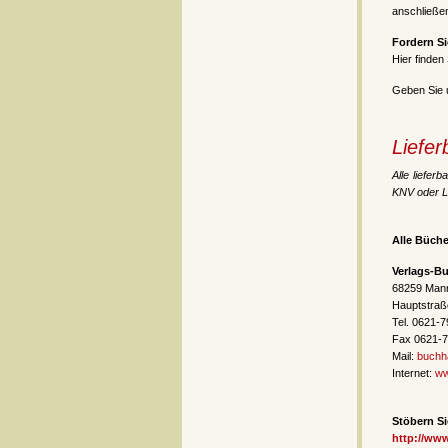
anschließe
Fordern Si
Hier finden
Geben Sie u
Liefer
Alle liefer
KNV oder Li
Alle Büche
Verlags-B
68259 Man
Hauptstraß
Tel. 0621-
Fax 0621-
Mail:
buchh
Internet:
ww
Stöbern Si
http://ww