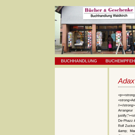
BUCHHANDLUNG
BUCHEMPFE
Adax
<p><strong
<strong>Ad
/></stro
Arrangeur 
justify;">
De-Phazz &
Rolf Zucko
&amp; Man