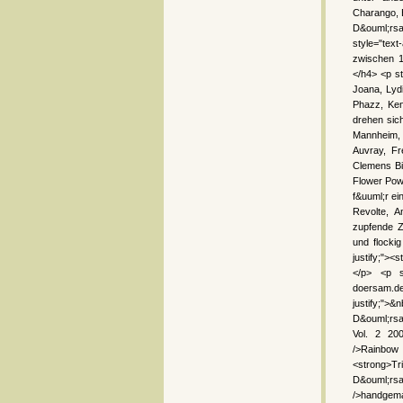
Charango, 
D&ouml;rsa
style="text
zwischen 1
</h4> <p st
Joana, Lydi
Phazz, Ken
drehen sich
Mannheim, 
Auvray, Fr
Clemens Bi
Flower Powe
f&uuml;r e
Revolte, A
zupfende Zu
und flocki
justify;">
</p> <p st
doersam.d
justify;
D&ouml;rsa
Vol. 2 20
/>Rainbow 
<strong>Tr
D&ouml;rs
/>handgem