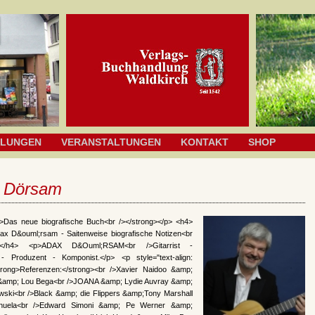
HLUNGEN
VERANSTALTUNGEN
KONTAKT
SHOP
 Dörsam
>Das neue biografische Buch<br /></strong></p> <h4>
ax D&ouml;rsam - Saitenweise biografische Notizen<br
ng></h4> <p>ADAX D&Ouml;RSAM<br />Gitarrist -
- Produzent - Komponist.</p> <p style="text-align:
<strong>Referenzen:</strong><br />Xavier Naidoo &amp;
amp; Lou Bega<br />JOANA &amp; Lydie Auvray &amp;
wski<br />Black &amp; die Flippers &amp;Tony Marshall
uela<br />Edward Simoni &amp; Pe Werner &amp;