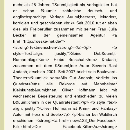
mehr als 25 Jahren T&auml;tigkeit als Verlagsleiter hat
er schon f&uuml;r zahlreiche deutsch- und
englischsprachige Verlage &uuml;bersetzt, lektoriert,
korrigiert und geschrieben.<br /> Seit 2016 tut er eben
dies als Freiberufler zusammen mit seiner Frau Julia
Becker in der gemeinsamen Agentur <a
href="http://roeske-net.de/">
<strong>Textmenschen</strong>.</a></p> <p
style="text-align: justify;">Seine Deb&uuml;t-
Romantrilogie<em> Hiobs Botschaft</em> &ndash;
zusammen mit dem K&ouml;lner Autor Severin Rast
&ndash; erschien 2001. Seit 2007 bricht sein Boulevard-
Theaterst&uuml;ck <em>Alla Gut &ndash; Verliebt ins
Quadrat</em> alle Rekorde auf Mannheimer
Kleinkunstb&uuml;hnen. Oliver Hoffmann lebt mit
wachsender Begeisterung und entschieden zu vielen
B&uuml;chern in der Quadratestadt.</p> <p style="text-
align: justify;">Oliver Hoffmann ist Krimi- und Fantasy-
Autor mit Herz und Seele.</p> <p>Bisher bei Waldkirch
erschienen: <strong><a href="news123_Der-Facebook-
Killer.html">Der Facebook-Killer</a></strong>