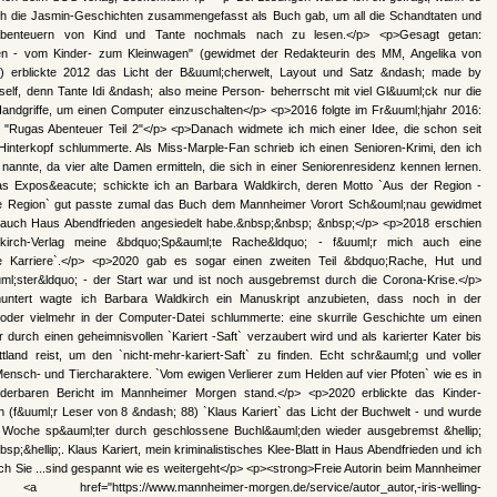
ch die Jasmin-Geschichten zusammengefasst als Buch gab, um all die Schandtaten und
 Abenteuern von Kind und Tante nochmals nach zu lesen.</p> <p>Gesagt getan:
n - vom Kinder- zum Kleinwagen" (gewidmet der Redakteurin des MM, Angelika von
) erblickte 2012 das Licht der B&uuml;cherwelt, Layout und Satz &ndash; made by
self, denn Tante Idi &ndash; also meine Person- beherrscht mit viel Gl&uuml;ck nur die
 Handgriffe, um einen Computer einzuschalten</p> <p>2016 folgte im Fr&uuml;hjahr 2016:
 "Rugas Abenteuer Teil 2"</p> <p>Danach widmete ich mich einer Idee, die schon seit
Hinterkopf schlummerte. Als Miss-Marple-Fan schrieb ich einen Senioren-Krimi, den ich
nannte, da vier alte Damen ermitteln, die sich in einer Seniorenresidenz kennen lernen.
s Expos&eacute; schickte ich an Barbara Waldkirch, deren Motto `Aus der Region -
ie Region` gut passte zumal das Buch dem Mannheimer Vorort Sch&ouml;nau gewidmet
h auch Haus Abendfrieden angesiedelt habe.&nbsp;&nbsp; &nbsp;</p> <p>2018 erschien
kirch-Verlag meine &bdquo;Sp&auml;te Rache&ldquo; - f&uuml;r mich auch eine
e Karriere`.</p> <p>2020 gab es sogar einen zweiten Teil &bdquo;Rache, Hut und
uml;ster&ldquo; - der Start war und ist noch ausgebremst durch die Corona-Krise.</p>
untert wagte ich Barbara Waldkirch ein Manuskript anzubieten, dass noch in der
oder vielmehr in der Computer-Datei schlummerte: eine skurrile Geschichte um einen
 durch einen geheimnisvollen `Kariert -Saft` verzaubert wird und als karierter Kater bis
tland reist, um den `nicht-mehr-kariert-Saft` zu finden. Echt schr&auml;g und voller
Mensch- und Tiercharaktere. `Vom ewigen Verlierer zum Helden auf vier Pfoten` wie es in
derbaren Bericht im Mannheimer Morgen stand.</p> <p>2020 erblickte das Kinder-
 (f&uuml;r Leser von 8 &ndash; 88) `Klaus Kariert` das Licht der Buchwelt - und wurde
e Woche sp&auml;ter durch geschlossene Buchl&auml;den wieder ausgebremst &hellip;
sp;&hellip;. Klaus Kariert, mein kriminalistisches Klee-Blatt in Haus Abendfrieden und ich
uch Sie ...sind gespannt wie es weitergeht</p> <p><strong>Freie Autorin beim Mannheimer
 href="https://www.mannheimer-morgen.de/service/autor_autor,-iris-welling-