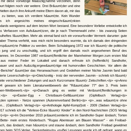
mir diese vorwitzige Ma&szlig;nahme verzeihen, denn
rt folgten noch vier weitere. Drei Br&uuml;der und eine
ielten durch ihre Ankunft meine Eltern davon ab, mir das
 zu bieten, was ich verdient h&auml;tte. Kein Wunder
ss ich angesichts meines eingeschr&auml;nkten
dards wenigstens auf dem letzten Wort bestand. Eine besondere Vorliebe entwickelte ich
as Verfassen von Aufs&auml;tzen, die je nach Themenwahl zehn - bis zwanzig Seiten
lheftes f&uuml;llten. Mehr als einmal fand sich ein vorwurfsvoller Vermerk darunter: gute
 aber Thema verfehlt, was mich nicht besonders wurmte, da ich damals den dringenden
sp&uuml;rte Politiker zu werden. Beim Schulabgang 1972 war ich f&uuml;r die politische
u jung und zu unschuldig, und ich ergriff den damals noch angesehenen Beruf des
nnes. Im Dezember 1987 ver&ouml;ffentlichte der Mannheimer Morgen zum ersten Mal
aus meiner Feder im Lokalteil und danach erfreute ich (hoffentlich) Sandhofer,
auer und auch Au&szlig;ergew&auml;rtige mit humorvollen Geschichten. Vor allem die
-Berichte" &uuml;ber das Heranwachsen und Gedeihen meiner Nichte Jasmin fand bald
terte Leserschaft</p> <p>Gleichzeitig - trotz der nervenden Jasmin - schrieb ich f&uuml;r
seite verschiedener Zeitungen und auch Kurzromane f&uuml;r Zeitschriften.</p> <p>Anno
94 gewann ich beim Literaturwettbewerb der "R&auml;uber 77" den 3. Preis beim
hen-Wettbewerb.</p> <p>Danach ging es weiter mit Ver&ouml;ffentlichungen in
en:</p> <p>Easter-Egg + Christbaum-Gefl&uuml;ster (Gipfelbuch Verlag)</p>
den spinnen - Netze spannen (Autorenverband Berlin)</p> <p>...was w&auml;re ohne
n... (Gipfelbuch Verlag)</p> <p>Anthologie Apfel-Komp(l)ott - 2009 (Sieben Verlag)</p>
17 schrieb ich die "Vorlese-Ecke f&uuml;r Kinder" in den Nord-Nachrichten (SOS Verlag
)</p> <p>Im Dezember 2010 pr&auml;sentierte ich im Sandhofer-Super &ndash; Torten
 Bette- mein erstes Kinderbuch. "Rugas Abenteuer am Blauen Wasser" - ein Freibad-
ch, das &ndash; man h&ouml;re und staune &ndash; dem Sandhofer Freibad gewidmet
ienen beim SOS Verlag, Seckenheim</p> <p>Bei Lesungen wurde ich oft gefragt, wann es