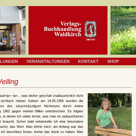
HLUNGEN
VERANSTALTUNGEN
KONTAKT
SHOP
Welling
uf</p> <p>... was bisher geschah (nat&uuml;rlich nicht
p> <p>Nach meiner Geburt am 14.05.1956 wurden die
hre des s&uuml;&szlig;en Nichtstuns durch meine
g 1962 gegen meinen Willen unterbrochen. Es folgten
n, in denen ich vieles lernte, was man im sp&auml;teren
t braucht. Schon bald entwickelte ich eine besondere
&uuml;r das Wort. Man lehrte mich: am Anfang war das
 ich beschloss fortan, immer das letzte zu haben. Man