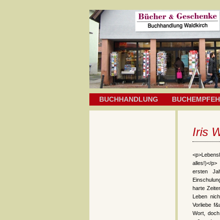
BUCHHANDLUNG
BUCHEMPFE
Iris 
<p>Lebensla
alles!)</
ersten Ja
Einschulun
harte Zeite
Leben nich
Vorliebe f
Wort, doch