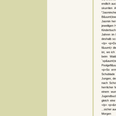
endlich au
skurrilen
"Jasminche
B&uuml;low
Jasmin her
jeweiligen
Kinderbuch
Jahren im 
deshalb so 
</p> <p>Da
f&uuml;r d
ist, wo ic
beim Wald
`sp&auml;t
Poolgefl&u
<p>So erm
Schublade 
Jungen, der
nach Schot
herrlicher 
einem wun
Jugendbuch
gleich ein
</p> <p>&nb
...sicher a
Morgen <a