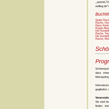
_autorid,7
welling.de"
Buchtit
Späte Rache
Rache, Hut
Klaus Karie
Rugas Aben
Die Hundefl
Rache, Tan
Die Hundeflü
Rache, Mor
Schö
Prog
Schwerpunk
dass entw
Metropolre
Informiere
gegliedert,
Veranstal
Sie sind h
finden im