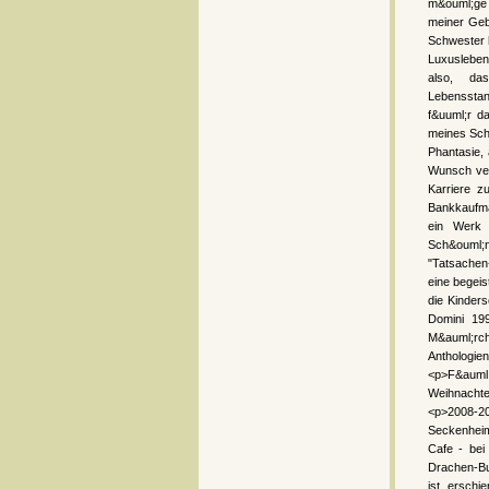
m&ouml;ge 
meiner Gebu
Schwester h
Luxusleben
also, da
Lebensstan
f&uuml;r d
meines Schu
Phantasie,
Wunsch ver
Karriere z
Bankkaufma
ein Werk 
Sch&ouml;n
"Tatsachen
eine begeis
die Kinder
Domini 19
M&auml;rc
Anthologi
<p>F&auml;
Weihnachte
<p>2008-20
Seckenheim
Cafe - bei
Drachen-Bu
ist, ersch