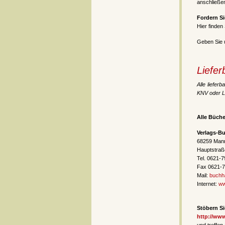
anschließe
Fordern Si
Hier finden
Geben Sie u
Liefer
Alle liefer
KNV oder Li
Alle Büche
Verlags-B
68259 Man
Hauptstraß
Tel. 0621-
Fax 0621-
Mail:
buchh
Internet:
ww
Stöbern Si
http://ww