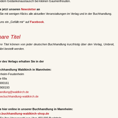
ndem Gedankenaustausch bei kleinen Gaumenfreuden.
e jetzt unseren
Newsletter
an
 Sie mit wenigen Klicks alle aktuellen Veranstaltungen im Verlag und in der Buchhandlung.
ns ein „Gefällt mir“ auf
Facebook
.
bare Titel
bare Titel können von jeder deutschen Buchhandlung kurzfristig über den Verlag, Umbreit,
bri bestellt werden.
r des Verlags erhalten Sie in der
uchhandlung Waldkirch in Mannheim:
nheim-Feudenheim
e 69a
7900161
7900193
andlung@waldkirch.de
w.buchhandlung-waldkirch.de
e hier online in unserer Buchhandlung in Mannheim:
w.buchhandlung-waldkirch-shop.de