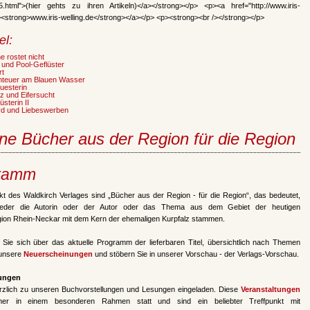
15.html">(hier gehts zu ihren Artikeln)</a></strong></p> <p><a href="http://www.iris-
><strong>www.iris-welling.de</strong></a></p> <p><strong><br /></strong></p>
el:
 rostet nicht
 und Pool-Geflüster
rt
teuer am Blauen Wasser
uesterin
z und Eifersucht
sterin II
d und Liebeswerben
ne Bücher aus der Region für die Region
ramm
t des Waldkirch Verlages sind „Bücher aus der Region - für die Region“, das bedeutet,
eder die Autorin oder der Autor oder das Thema aus dem Gebiet der heutigen
gion Rhein-Neckar mit dem Kern der ehemaligen Kurpfalz stammen.
n Sie sich über das aktuelle Programm der lieferbaren Titel, übersichtlich nach Themen
 unsere
Neuerscheinungen
und stöbern Sie in unserer Vorschau - der Verlags-Vorschau.
tungen
erzlich zu unseren Buchvorstellungen und Lesungen eingeladen. Diese
Veranstaltungen
mer in einem besonderen Rahmen statt und sind ein beliebter Treffpunkt mit