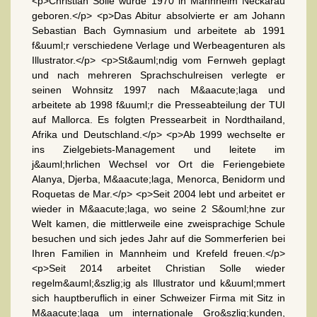
<p>Christian Solle wurde 1970 in Mannheim Neckarau
geboren.</p> <p>Das Abitur absolvierte er am Johann
Sebastian Bach Gymnasium und arbeitete ab 1991
f&uuml;r verschiedene Verlage und Werbeagenturen als
Illustrator.</p> <p>St&auml;ndig vom Fernweh geplagt
und nach mehreren Sprachschulreisen verlegte er
seinen Wohnsitz 1997 nach M&aacute;laga und
arbeitete ab 1998 f&uuml;r die Presseabteilung der TUI
auf Mallorca. Es folgten Pressearbeit in Nordthailand,
Afrika und Deutschland.</p> <p>Ab 1999 wechselte er
ins Zielgebiets-Management und leitete im
j&auml;hrlichen Wechsel vor Ort die Feriengebiete
Alanya, Djerba, M&aacute;laga, Menorca, Benidorm und
Roquetas de Mar.</p> <p>Seit 2004 lebt und arbeitet er
wieder in M&aacute;laga, wo seine 2 S&ouml;hne zur
Welt kamen, die mittlerweile eine zweisprachige Schule
besuchen und sich jedes Jahr auf die Sommerferien bei
Ihren Familien in Mannheim und Krefeld freuen.</p>
<p>Seit 2014 arbeitet Christian Solle wieder
regelm&auml;&szlig;ig als Illustrator und k&uuml;mmert
sich hauptberuflich in einer Schweizer Firma mit Sitz in
M&aacute;laga um internationale Gro&szlig;kunden,