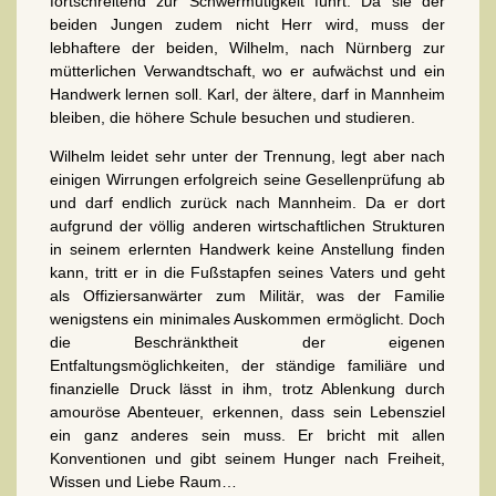
fortschreitend zur Schwermütigkeit führt. Da sie der
beiden Jungen zudem nicht Herr wird, muss der
lebhaftere der beiden, Wilhelm, nach Nürnberg zur
mütterlichen Verwandtschaft, wo er aufwächst und ein
Handwerk lernen soll. Karl, der ältere, darf in Mannheim
bleiben, die höhere Schule besuchen und studieren.
Wilhelm leidet sehr unter der Trennung, legt aber nach
einigen Wirrungen erfolgreich seine Gesellenprüfung ab
und darf endlich zurück nach Mannheim. Da er dort
aufgrund der völlig anderen wirtschaftlichen Strukturen
in seinem erlernten Handwerk keine Anstellung finden
kann, tritt er in die Fußstapfen seines Vaters und geht
als Offiziersanwärter zum Militär, was der Familie
wenigstens ein minimales Auskommen ermöglicht. Doch
die Beschränktheit der eigenen
Entfaltungsmöglichkeiten, der ständige familiäre und
finanzielle Druck lässt in ihm, trotz Ablenkung durch
amouröse Abenteuer, erkennen, dass sein Lebensziel
ein ganz anderes sein muss. Er bricht mit allen
Konventionen und gibt seinem Hunger nach Freiheit,
Wissen und Liebe Raum…