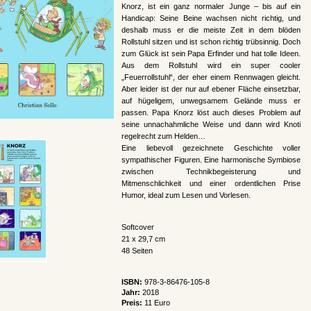
Knorz, ist ein ganz normaler Junge – bis auf ein
Handicap: Seine Beine wachsen nicht richtig, und
deshalb muss er die meiste Zeit in dem blöden
Rollstuhl sitzen und ist schon richtig trübsinnig. Doch
zum Glück ist sein Papa Erfinder und hat tolle Ideen.
Aus dem Rollstuhl wird ein super cooler
„Feuerrollstuhl“, der eher einem Rennwagen gleicht.
Aber leider ist der nur auf ebener Fläche einsetzbar,
auf hügeligem, unwegsamem Gelände muss er
passen. Papa Knorz löst auch dieses Problem auf
seine unnachahmliche Weise und dann wird Knoti
regelrecht zum Helden…
Eine liebevoll gezeichnete Geschichte voller
sympathischer Figuren. Eine harmonische Symbiose
zwischen Technikbegeisterung und
Mitmenschlichkeit und einer ordentlichen Prise
Humor, ideal zum Lesen und Vorlesen.
Softcover
21 x 29,7 cm
48 Seiten
ISBN:
978-3-86476-105-8
Jahr:
2018
Preis:
11 Euro