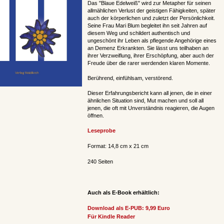
Das "Blaue Edelweiß" wird zur Metapher für seinen
allmählichen Verlust der geistigen Fähigkeiten, später
auch der körperlichen und zuletzt der Persönlichkeit.
Seine Frau Mari Blum begleitet ihn seit Jahren auf
diesem Weg und schildert authentisch und
ungeschönt ihr Leben als pflegende Angehörige eines
an Demenz Erkrankten. Sie lässt uns teilhaben an
ihrer Verzweiflung, ihrer Erschöpfung, aber auch der
Freude über die rarer werdenden klaren Momente.
Berührend, einfühlsam, verstörend.
Dieser Erfahrungsbericht kann all jenen, die in einer
ähnlichen Situation sind, Mut machen und soll all
jenen, die oft mit Unverständnis reagieren, die Augen
öffnen.
Leseprobe
Format: 14,8 cm x 21 cm
240 Seiten
Auch als E-Book erhältlich:
Download als E-PUB:
9,99 Euro
Für Kindle Reader