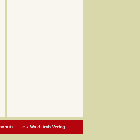
schutz
» » Waldkirch Verlag