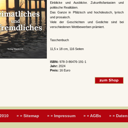
Einblicke und Ausblicke. Zukunftsfantasien und
politische Realitäten.
Das Ganze in Pfälzisch und hochdeutsch, lyrisch
und prosaisch.
Viele der Geschichten und Gedichte sind bei
verschiedenen Wettbewerben prämiert.
Taschenbuch
11,5 x 18 cm, 116 Seiten
ISBN:
978-3-86476-191-1
Jahr:
2024
Preis:
16 Euro
 2010
» » Sitemap
» » Impressum
» » AGBs
» » Daten