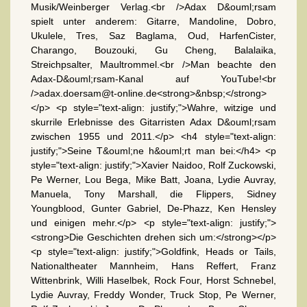
Musik/Weinberger Verlag.<br />Adax D&ouml;rsam
spielt unter anderem: Gitarre, Mandoline, Dobro,
Ukulele, Tres, Saz Baglama, Oud, HarfenCister,
Charango, Bouzouki, Gu Cheng, Balalaika,
Streichpsalter, Maultrommel.<br />Man beachte den
Adax-D&ouml;rsam-Kanal auf YouTube!<br
/>adax.doersam@t-online.de<strong>&nbsp;</strong>
</p> <p style="text-align: justify;">Wahre, witzige und
skurrile Erlebnisse des Gitarristen Adax D&ouml;rsam
zwischen 1955 und 2011.</p> <h4 style="text-align:
justify;">Seine T&ouml;ne h&ouml;rt man bei:</h4> <p
style="text-align: justify;">Xavier Naidoo, Rolf Zuckowski,
Pe Werner, Lou Bega, Mike Batt, Joana, Lydie Auvray,
Manuela, Tony Marshall, die Flippers, Sidney
Youngblood, Gunter Gabriel, De-Phazz, Ken Hensley
und einigen mehr.</p> <p style="text-align: justify;">
<strong>Die Geschichten drehen sich um:</strong></p>
<p style="text-align: justify;">Goldfink, Heads or Tails,
Nationaltheater Mannheim, Hans Reffert, Franz
Wittenbrink, Willi Haselbek, Rock Four, Horst Schnebel,
Lydie Auvray, Freddy Wonder, Truck Stop, Pe Werner,