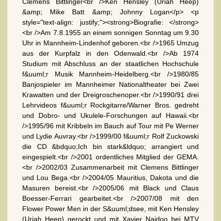
Clemens Bittlinger<br />Ken Hensley (Uriah Heep)
&amp; Mike Batt &amp; Johnny Logan</p> <p
style="text-align: justify;"><strong>Biografie: </strong>
<br />Am 7.8.1955 an einem sonnigen Sonntag um 9.30
Uhr in Mannheim-Lindenhof geboren.<br />1965 Umzug
aus der Kurpfalz in den Odenwald.<br />Ab 1974
Studium mit Abschluss an der staatlichen Hochschule
f&uuml;r Musik Mannheim-Heidelberg.<br />1980/85
Banjospieler im Mannheimer Nationaltheater bei Zwei
Krawatten und der Dreigroschenoper.<br />1990/91 drei
Lehrvideos f&uuml;r Rockgitarre/Warner Bros. gedreht
und Dobro- und Ukulele-Forschungen auf Hawaii.<br
/>1995/96 mit Kribbeln im Bauch auf Tour mit Pe Werner
und Lydie Auvray.<br />1999/00 f&uuml;r Rolf Zuckowski
die CD &bdquo;Ich bin stark&ldquo; arrangiert und
eingespielt.<br />2001 ordentliches Mitglied der GEMA.
<br />2002/03 Zusammenarbeit mit Clemens Bittlinger
und Lou Bega.<br />2004/05 Mauritius, Dakota und die
Masuren bereist.<br />2005/06 mit Black und Claus
Boesser-Ferrari gearbeitet.<br />2007/08 mit den
Flower Power Men in der S&uuml;dsee, mit Ken Hensley
(Uriah Heep) gerockt und mit Xavier Naidoo bei MTV