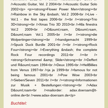
/>Acoustic Guitar, Vol. 2 2004<br />Acoustic Guitar Solo
2002</p> <p><strong>Flower Power Men</strong><br
/>Rainbow in the Sky &ndash; Vol.2 2008<br />Live -
Vol.1 - the first tapes 2006<br /><br /><strong>Trio
3D</strong><br />Xmas Trio 3D 2010<br />Alla finestra
Vol.2 2009<br />D&ouml;rsam, D&ouml;rsam,
D&ouml;rsam Vol.1 2005<br /><br /><strong>die
Wolpertinger</strong><br />handgemacht 1999<br
/>Spuck Duck Burdle 2001<br /><br /><strong>Rock
Four</strong><br />Everything &ndash; the complete
Rock Four recordings 2011<br /><br />
<strong>Schrammel &amp; Slide</strong><br />Deffert
und R&ouml;rsam 1994<br />Deux 1995<br />HellBillies
from Venus 1997<br />ja ja 1999<br />famous for not
being famous 2001<br />Pow Wow 2003<br
/>Sieben/Seven 2011<br /><br /><strong>Informationen
zur Musik + Bestellungen:</strong><br />Adax
D&ouml;rsam<br />mailorder: adax.doersam@t-
online.de<br />www.adax-doersam.de</p>
Buchtitel: