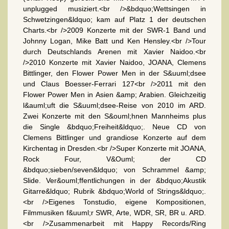
unplugged musiziert.<br />&bdquo;Wettsingen in
Schwetzingen&ldquo; kam auf Platz 1 der deutschen
Charts.<br />2009 Konzerte mit der SWR-1 Band und
Johnny Logan, Mike Batt und Ken Hensley.<br />Tour
durch Deutschlands Arenen mit Xavier Naidoo.<br
/>2010 Konzerte mit Xavier Naidoo, JOANA, Clemens
Bittlinger, den Flower Power Men in der S&uuml;dsee
und Claus Boesser-Ferrari 127<br />2011 mit den
Flower Power Men in Asien &amp; Arabien. Gleichzeitig
l&auml;uft die S&uuml;dsee-Reise von 2010 im ARD.
Zwei Konzerte mit den S&ouml;hnen Mannheims plus
die Single &bdquo;Freiheit&ldquo;. Neue CD von
Clemens Bittlinger und grandiose Konzerte auf dem
Kirchentag in Dresden.<br />Super Konzerte mit JOANA,
Rock Four, V&Ouml; der CD
&bdquo;sieben/seven&ldquo; von Schrammel &amp;
Slide. Ver&ouml;ffentlichungen in der &bdquo;Akustik
Gitarre&ldquo; Rubrik &bdquo;World of Strings&ldquo;.
<br />Eigenes Tonstudio, eigene Kompositionen,
Filmmusiken f&uuml;r SWR, Arte, WDR, SR, BR u. ARD.
<br />Zusammenarbeit mit Happy Records/Ring