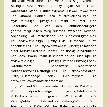
Rolf Zuckowski, Joana, De-Phazz, Lou Bega, Clemens
Bittlinger, Xavier Naidoo, Johnny Logan, Stefan Raab,
Cassandra Steen, Robbie Williams, Flower Power Men
und andere Helden des Musikbusiness.</p> <p
style="text-align: justify;">Er steht f&uuml;r eine
Generation, die von den Achtundsechzigern
gepr&auml;gt einen Weg suchten zwischen Revolte,
Anpassung, &Uuml;berleben und Genie&szlig;en.</p>
<p style="text-align: justify;">Die zupfende Zunft
berichtet!</p> <p style="text-align: justify;">Stationen
einer Musiker-Karriere, locker und flockig erz&auml;hlt
von Adax D&ouml;rsam in seinem neuen Buch:</p> <p
style="text-align: justify;"><strong><strong>Adax
D&ouml;rsam - Saitenweise biografische
Notizen</strong></strong></p> <p style="text-align:
justify;">Homepage Adax D&ouml;rsam: <a
href="http://www.adax-doersam.de"
target="_blank">http://www.adax-doersam.de</a></p>
<p style="text-align: justify;">&nbsp;</p>
<h4>Discographie eigener Werke</h4> <p>
<strong>Adax D&ouml;rsam</strong><br />Im
Abendlicht 2011<br />Guitar Kaleidoscope 2006<br