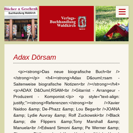
Adax Dörsam
<p><strong>Das neue biografische Buch<br />
</strong></p> <h4><strong>Adax D&ouml;rsam -
Saitenweise biografische Notizen<br /></strong></h4>
<p>ADAX D&Ouml;RSAM<br />Gitarrist - Arrangeur -
Produzent - Komponist.</p> <p style="text-align:
justify;"><strong>Referenzen:</strong><br />Xavier
Naidoo &amp; De-Phazz &amp; Lou Bega<br />JOANA
&amp; Lydie Auvray &amp; Rolf Zuckowski<br />Black
&amp; die Flippers &amp;Tony Marshall &amp;
Manuela<br />Edward Simoni &amp; Pe Werner &amp;