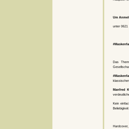
Um Anmeld
unter 0621
#Maskenfa
Das Thema
Gesellschaf
#Maskenfa
klassische
Manfred K
verdeutlich
Kein einfa
Beliebigkeit
Hardcover, 