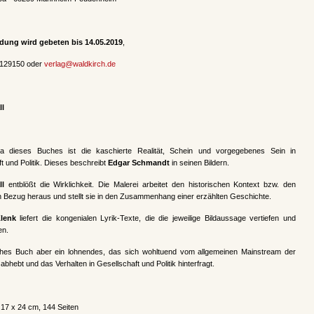
ung wird gebeten bis 14.05.2019
,
 129150 oder
verlag@waldkirch.de
ll
 dieses Buches ist die kaschierte Realität, Schein und vorgegebenes Sein in
t und Politik. Dieses beschreibt
Edgar Schmandt
in seinen Bildern.
ll
entblößt die Wirklichkeit. Die Malerei arbeitet den historischen Kontext bzw. den
n Bezug heraus und stellt sie in den Zusammenhang einer erzählten Geschichte.
lenk
liefert die kongenialen Lyrik-Texte, die die jeweilige Bildaussage vertiefen und
en.
ches Buch aber ein lohnendes, das sich wohltuend vom allgemeinen Mainstream der
 abhebt und das Verhalten in Gesellschaft und Politik hinterfragt.
17 x 24 cm, 144 Seiten