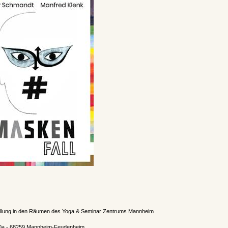
llung in den Räumen des Yoga & Seminar Zentrums Mannheim
90a - 68259 Mannheim-Feudenheim