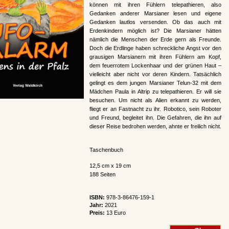
können mit ihren Fühlern telepathieren, also
Gedanken anderer Marsianer lesen und eigene
Gedanken lautlos versenden. Ob das auch mit
Erdenkindern möglich ist? Die Marsianer hätten
nämlich die Menschen der Erde gern als Freunde.
Doch die Erdlinge haben schreckliche Angst vor den
grausigen Marsianern mit ihren Fühlern am Kopf,
dem feuerrotem Lockenhaar und der grünen Haut –
vielleicht aber nicht vor deren Kindern. Tatsächlich
gelingt es dem jungen Marsianer Telun-32 mit dem
Mädchen Paula in Altrip zu telepathieren. Er will sie
besuchen. Um nicht als Alien erkannt zu werden,
fliegt er an Fastnacht zu ihr. Robotico, sein Roboter
und Freund, begleitet ihn. Die Gefahren, die ihn auf
dieser Reise bedrohen werden, ahnte er freilich nicht.
Taschenbuch
12,5 cm x 19 cm
188 Seiten
ISBN:
978-3-86476-159-1
Jahr:
2021
Preis:
13 Euro