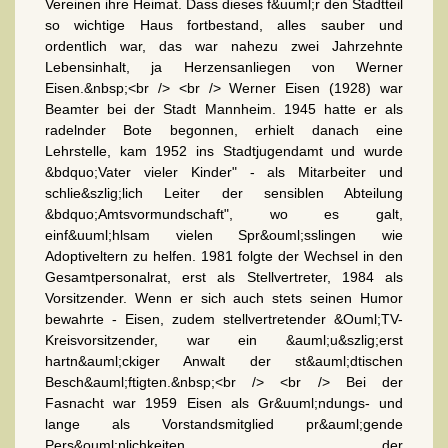
Vereinen ihre Heimat. Dass dieses f&uuml;r den Stadtteil
so wichtige Haus fortbestand, alles sauber und
ordentlich war, das war nahezu zwei Jahrzehnte
Lebensinhalt, ja Herzensanliegen von Werner
Eisen.&nbsp;<br /> <br /> Werner Eisen (1928) war
Beamter bei der Stadt Mannheim. 1945 hatte er als
radelnder Bote begonnen, erhielt danach eine
Lehrstelle, kam 1952 ins Stadtjugendamt und wurde
&bdquo;Vater vieler Kinder" - als Mitarbeiter und
schlie&szlig;lich Leiter der sensiblen Abteilung
&bdquo;Amtsvormundschaft", wo es galt,
einf&uuml;hlsam vielen Spr&ouml;sslingen wie
Adoptiveltern zu helfen. 1981 folgte der Wechsel in den
Gesamtpersonalrat, erst als Stellvertreter, 1984 als
Vorsitzender. Wenn er sich auch stets seinen Humor
bewahrte - Eisen, zudem stellvertretender &Ouml;TV-
Kreisvorsitzender, war ein &auml;u&szlig;erst
hartn&auml;ckiger Anwalt der st&auml;dtischen
Besch&auml;ftigten.&nbsp;<br /> <br /> Bei der
Fasnacht war 1959 Eisen als Gr&uuml;ndungs- und
lange als Vorstandsmitglied pr&auml;gende
Pers&ouml;nlichkeiten der