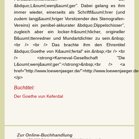
&bdquo;L&ouml;wenj&auml;ger". Dabei gelang es ihm
immer wieder, einerseits als Schriftf&uuml;hrer (und
zudem langj&auml;hriger Vorsitzender des Stenografen-
Vereins) ein penibel-akkurater &bdquo;Dippelschisser",
zugleich aber ein locker-fr&ouml;hlicher, origineller
B&uuml;ttenredner und Mundartdichter zu sein.&nbsp;
<br /> <br /> Das brachte ihm den Ehrentitel
&bdquo;Goethe von K&auml;fertal" ein.&nbsp;<br /> <br
/> <strong>Karneval-Gesellschaft "Die
L&ouml;wenj&auml;ger":</strong>&nbsp;<br /> <a
href="http://www.loewenjaeger.de/">http://www.loewenjaeger.de
</p>
Buchtitel:
Der Goethe vun Keferdal
Zur Online-Buchhandlung