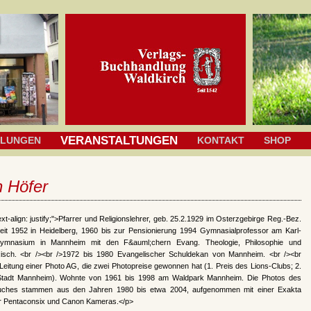
VERANSTALTUNGEN
HLUNGEN
KONTAKT
SHOP
h Höfer
ext-align: justify;">Pfarrer und Religionslehrer, geb. 25.2.1929 im Osterzgebirge Reg.-Bez.
eit 1952 in Heidelberg, 1960 bis zur Pensionierung 1994 Gymnasialprofessor am Karl-
-Gymnasium in Mannheim mit den F&auml;chern Evang. Theologie, Philosophie und
isch. <br /><br />1972 bis 1980 Evangelischer Schuldekan von Mannheim. <br /><br
eitung einer Photo AG, die zwei Photopreise gewonnen hat (1. Preis des Lions-Clubs; 2.
Stadt Mannheim). Wohnte von 1961 bis 1998 am Waldpark Mannheim. Die Photos des
uches stammen aus den Jahren 1980 bis etwa 2004, aufgenommen mit einer Exakta
er Pentaconsix und Canon Kameras.</p>