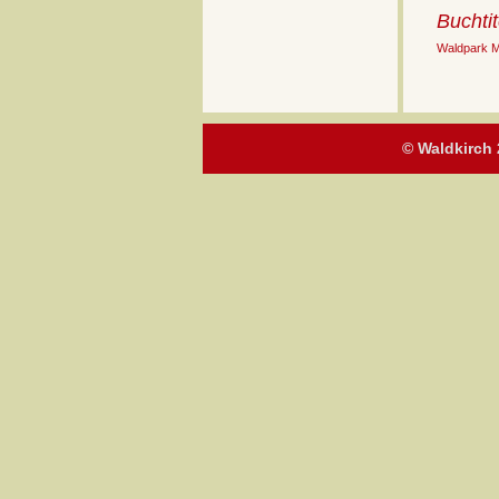
Buchtit
Waldpark 
© Waldkirch