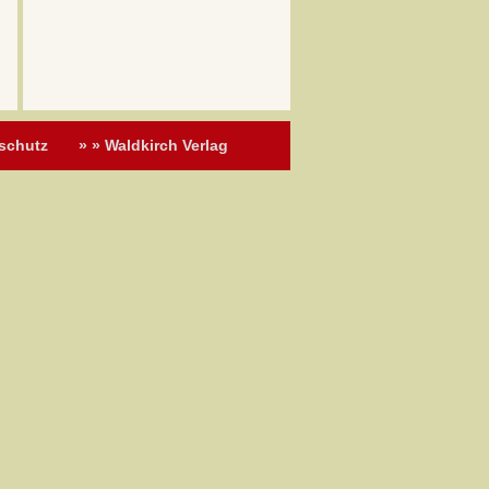
schutz
» » Waldkirch Verlag