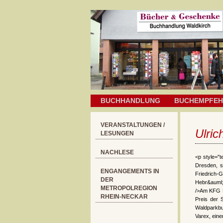
BUCHHANDLUNG
BUCHEMPFE
VERANSTALTUNGEN /
Ulric
LESUNGEN
NACHLESE
<p style="t
Dresden, s
ENGANGEMENTS IN
Friedrich
DER
Hebr&auml;
METROPOLREGION
/>Am KFG L
RHEIN-NECKAR
Preis der 
Waldparkb
Varex, ein