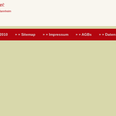
el:
Mannheim
 2010
» » Sitemap
» » Impressum
» » AGBs
» » Daten