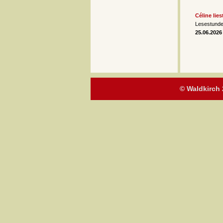
Céline lie
Lesestunde
25.06.2026
© Waldkirch