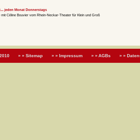
st... jeden Monat Donnerstags
 mit Céline Bouvier vom Rhein-Neckar-Theater für Klein und Groß
 2010
» » Sitemap
» » Impressum
» » AGBs
» » Daten