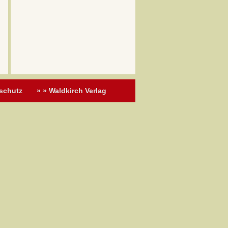
schutz
» » Waldkirch Verlag