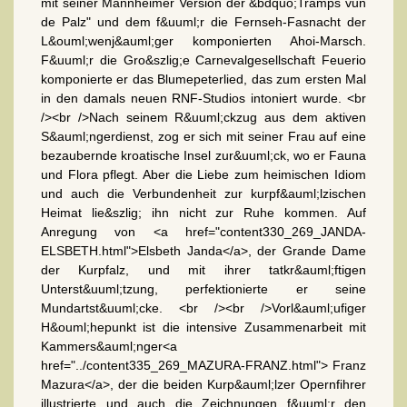
mit seiner Mannheimer Version der &bdquo;Tramps vun
de Palz" und dem f&uuml;r die Fernseh-Fasnacht der
L&ouml;wenj&auml;ger komponierten Ahoi-Marsch.
F&uuml;r die Gro&szlig;e Carnevalgesellschaft Feuerio
komponierte er das Blumepeterlied, das zum ersten Mal
in den damals neuen RNF-Studios intoniert wurde. <br
/><br />Nach seinem R&uuml;ckzug aus dem aktiven
S&auml;ngerdienst, zog er sich mit seiner Frau auf eine
bezaubernde kroatische Insel zur&uuml;ck, wo er Fauna
und Flora pflegt. Aber die Liebe zum heimischen Idiom
und auch die Verbundenheit zur kurpf&auml;lzischen
Heimat lie&szlig; ihn nicht zur Ruhe kommen. Auf
Anregung von <a href="content330_269_JANDA-
ELSBETH.html">Elsbeth Janda</a>, der Grande Dame
der Kurpfalz, und mit ihrer tatkr&auml;ftigen
Unterst&uuml;tzung, perfektionierte er seine
Mundartst&uuml;cke. <br /><br />Vorl&auml;ufiger
H&ouml;hepunkt ist die intensive Zusammenarbeit mit
Kammers&auml;nger<a
href="../content335_269_MAZURA-FRANZ.html"> Franz
Mazura</a>, der die beiden Kurp&auml;lzer Opernfihrer
illustrierte und auch die Zeichnungen f&uuml;r den