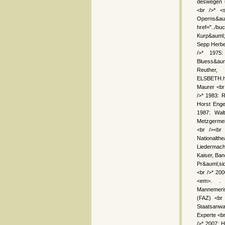
deswegen u
<br />* <s
Operns&
href="../
Kurp&auml;l
Sepp Herber
/>* 1975:
Bluess&auml
Reuther,
ELSBETH.ht
Maurer <br 
/>* 1983: 
Horst Engel
1987: Walt
Metzgermeis
<br /><br
Nationalth
Liedermach
Kaiser, Ban
Pr&auml;sid
<br />* 200
<em>. . .
Mannemeris
(FAZ) <br 
Staatsanwa
Experte <br
/>* 2007: 