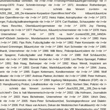
nverwechselbar vertreten. <br /><br /><br /><strong>Preistr&auml;ger</strong> <br />
trong>1970: Franz Schmitt</strong> <br /><br />* 1971: Anneliese Rothenberger,
auml;ngerin <br /><em>. . . . schrieb das Vorwort zu</em> <a
buch293_268__185_De-klaeaene-Kurpaelzer-Opernfihrer.html">De kl&auml;&auml;ne
zer Opernfihrer</a> <br /><br />* 1972: Heinz Haber, Astrophysiker <br /><br />* 1973:
ger, Fu&szlig;balltrainerlegende <br /><br />* 1974: Carl Raddatz, Schauspieler <br /><br
 Hans Reschke, Oberb&uuml;rgermeister <br /><br />* 1976: Joy Fleming,
;ngerin <br /><br />* 1977: Paul Kunze, K&uuml;rschnermeister <br /><br />* 1978: Hans
 Unternehmer <br /><br />* 1979: <a href="../content330_269_JANDA-
ml">Elsbeth Janda</a>, Mundartautorin und Schauspielerin <br /><br />* 1980: Hans
/><br />* 1981: Fips Rohr, Fu&szlig;baller <br /><br />* 1982: Pater Konstantin <br /><br
Richard Grimminger, B&auml;cker <br /><br />* 1984: Kurt Schneider <br /><br />* 1985:
hardt, Unternehmer <br /><br />* 1986: Willi Menz, Polizeipr&auml;sident <br /><br />*
er Spagerer, Fu&szlig;baller und Politiker <br /><br />* 1988: Rolf Sch&auml;fer,
ter <br /><br />* 1989: Werner Knebel <br /><br />* 1990: Leo Pfanz-Sponagel, Politiker
 />* 1991: Bob Haag, Barkeeper <br /><br />* 1992: Klaus Wendt, Inspizient am
eater <br /><br />* 1993: Gerold Falter, Markth&auml;ndler <br /><br />* 1994: Joana,
erin <br /><br />* 1995: Eugen Kettemann, Konditormeister <br /><br />* 1996: Wolf
dleader <br /><br />* 1997: Andreas Plattner, Architekt <br /><br />* 1998: Peter Hofmann,
ent des Reitervereins <br /><br />* 1999: Ingeborg Nikitopoulos, Politikerin (FDP) <br />
0: Hansj&ouml;rg Probst, Lokalhistoriker <br /><br />* 2001: Norbert Stier, Polizist <br />
 . schrieb das Vorwort zu</em><a href="../buch293_268__189_Des-is-halt-
ch.html"> Des is halt Mannemerisch</a><br /><br />* 2002: Ulla Hofmann, Journalistin
/><br />* 2003: Hans Bichelmeier, Unternehmer <br /><br />* 2004: Ulrich Dietz,
lt <br /><br />* 2005: Hans-Peter Schw&ouml;bel, Soziologieprofessor und Dialekt-
 /><br />* 2006: Prof. Klaus van Ackern, Dekan der Medizinischen Fakult&auml;t <br /><br
Heiner Graeff, Unternehmer und Ehrenpr&auml;sident des VfR Mannheim</p> <p>* 2008: