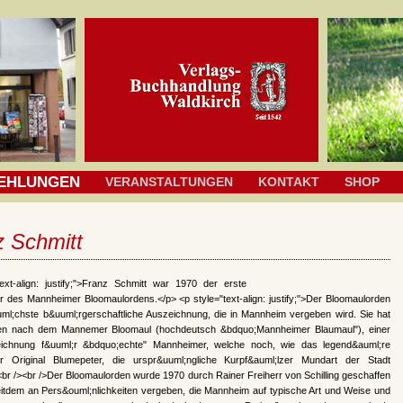
EHLUNGEN
VERANSTALTUNGEN
KONTAKT
SHOP
z Schmitt
text-align: justify;">Franz Schmitt war 1970 der erste
r des Mannheimer Bloomaulordens.</p> <p style="text-align: justify;">Der Bloomaulorden
ouml;chste b&uuml;rgerschaftliche Auszeichnung, die in Mannheim vergeben wird. Sie hat
en nach dem Mannemer Bloomaul (hochdeutsch &bdquo;Mannheimer Blaumaul"), einer
eichnung f&uuml;r &bdquo;echte" Mannheimer, welche noch, wie das legend&auml;re
 Original Blumepeter, die urspr&uuml;ngliche Kurpf&auml;lzer Mundart der Stadt
br /><br />Der Bloomaulorden wurde 1970 durch Rainer Freiherr von Schilling geschaffen
eitdem an Pers&ouml;nlichkeiten vergeben, die Mannheim auf typische Art und Weise und