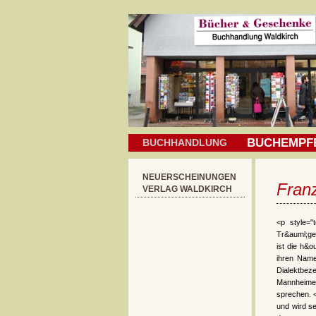
BUCHEMPF
BUCHHANDLUNG
NEUERSCHEINUNGEN
Fran
VERLAG WALDKIRCH
<p style="
Tr&auml;ge
ist die h&
ihren Nam
Dialektbez
Mannheimer
sprechen. <
und wird s