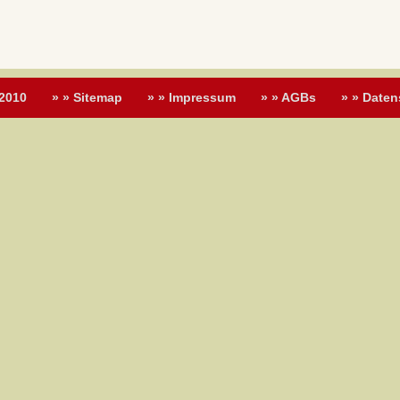
 2010
» » Sitemap
» » Impressum
» » AGBs
» » Daten