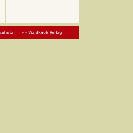
schutz
» » Waldkirch Verlag